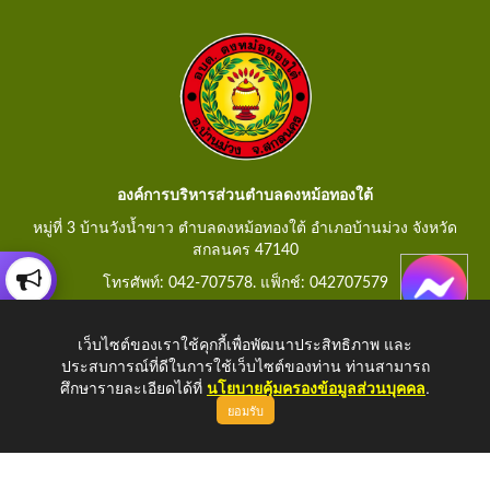
องค์การบริหารส่วนตำบลดงหม้อทองใต้
หมู่ที่ 3 บ้านวังน้ำขาว ตำบลดงหม้อทองใต้ อำเภอบ้านม่วง จังหวัด
สกลนคร 47140
โทรศัพท์: 042-707578. แฟ็กช์: 042707579
E-Mail: saraban@dongmorthongtai.go.th
เว็บไซต์ของเราใช้คุกกี้เพื่อพัฒนาประสิทธิภาพ และ
ประสบการณ์ที่ดีในการใช้เว็บไซต์ของท่าน ท่านสามารถ
ศึกษารายละเอียดได้ที่
นโยบายคุ้มครองข้อมูลส่วนบุคคล
.
ยอมรับ
Copyright © 2026 All Right Resive
http://www.dongmorthongtai.go.th