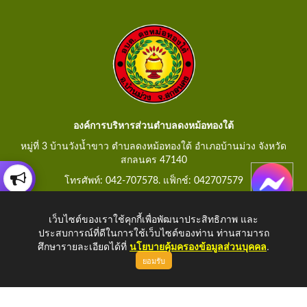
องค์การบริหารส่วนตำบลดงหม้อทองใต้
หมู่ที่ 3 บ้านวังน้ำขาว ตำบลดงหม้อทองใต้ อำเภอบ้านม่วง จังหวัด
สกลนคร 47140
โทรศัพท์: 042-707578. แฟ็กช์: 042707579
E-Mail: saraban@dongmorthongtai.go.th
เว็บไซต์ของเราใช้คุกกี้เพื่อพัฒนาประสิทธิภาพ และ
ประสบการณ์ที่ดีในการใช้เว็บไซต์ของท่าน ท่านสามารถ
ศึกษารายละเอียดได้ที่
นโยบายคุ้มครองข้อมูลส่วนบุคคล
.
ยอมรับ
Copyright © 2026 All Right Resive
http://www.dongmorthongtai.go.th