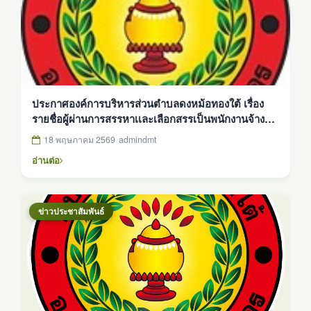
ประกาศองค์การบริหารส่วนตำบลดงหม้อทองใต้ เรื่อง
รายชื่อผู้ผ่านการสรรหาเเละเลือกสรรเป็นพนักงานจ้าง
ทั่วไป ตำเเหน่ง พนักงานขับรถยนต์(ฉุกเฉิน)
18 พฤษภาคม 2569
admindmt
อ่านต่อ
ข่าวประชาสัมพันธ์