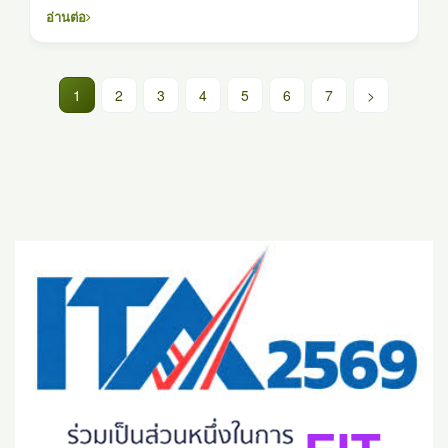
list=PLbAGDL5Pj7RilRU900Uo_I7NYbLntA6aD&si=qWNp
อ่านต่อ
(current)
1
2
3
4
5
6
7
>