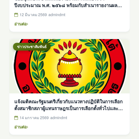
ปีงบประมาณ พ.ศ. ๒๕๖๘ พร้อมกับสำเนารายงานผล
การตรวจสอบของสำนักงานการตรวจเงินแผ่นดิน ทาง
12 มีนาคม 2569
admindmt
เว็บไซต์
อ่านต่อ
ข่าวประชาสัมพันธ์
แจ้งมติคณะรัฐมนตรีเกี่ยวกับแนวทางปฏิบัติในการเลือก
ตั้งสมาชิกสภาผู้แทนราษฎรเป็นการเลือกตั้งทั่วไปและ
แนวทางปฏิบัติในการจัดให้มีการออกเสียงประชามติใน
14 มกราคม 2569
admindmt
วันเดียวกับวันเลือกตั้งสมาชิกสภาผู้แทนราษฎรเป็นการ
อ่านต่อ
ทั่วไป