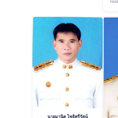
รองป
นายมานิต โพธิศรีรัตน์