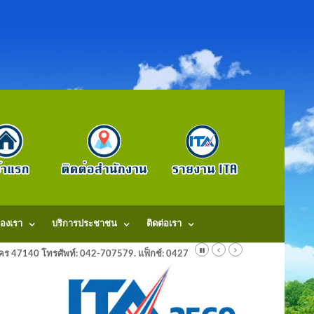
องเรา
บริการประชาชน
ติดต่อเรา
ลนคร 47140 โทรศัพท์: 042-707579. แฟ็กช์: 042707579 E-Mail: saraban@dongm