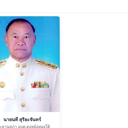
นายนที สุริยะจันทร์
ะธานสภา อบต.ดงหม้อทองใต้