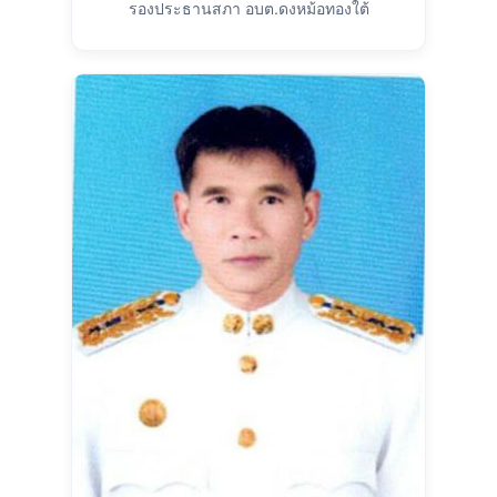
รองประธานสภา อบต.ดงหม้อทองใต้