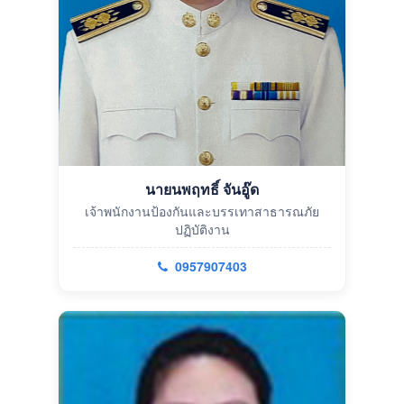
นายนพฤทธิ์ จันอู๊ด
เจ้าพนักงานป้องกันและบรรเทาสาธารณภัย
ปฏิบัติงาน
0957907403