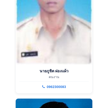
นายภูชิต ผ่องแผ้ว
คนงาน
0962300083