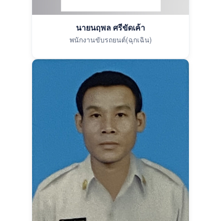
นายนฤพล ศรีขัดเค้า
พนักงานขับรถยนต์(ฉุกเฉิน)