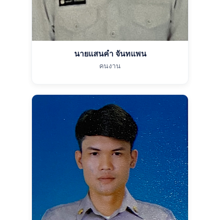
นายแสนคำ จันทแพน
คนงาน