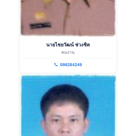
นายไชยวัฒน์ ช่วงชิต
คนงาน
098284249