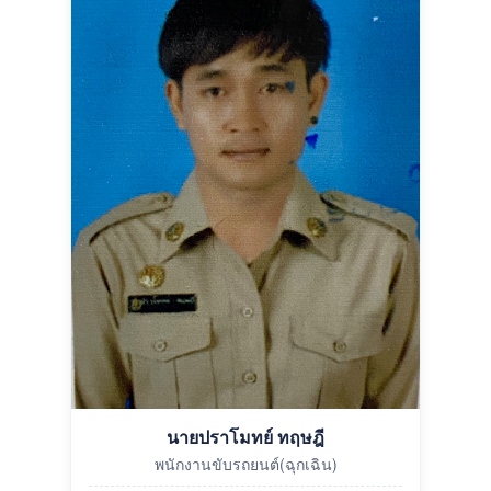
นายปราโมทย์ ทฤษฎี
พนักงานขับรถยนต์(ฉุกเฉิน)