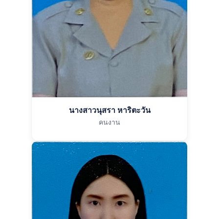
นางสาวนุสรา หาริตะวัน
คนงาน