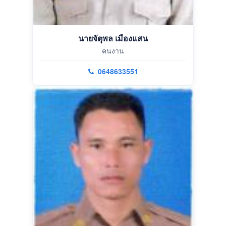
นายจัตุพล เมืองแสน
คนงาน
0648633551