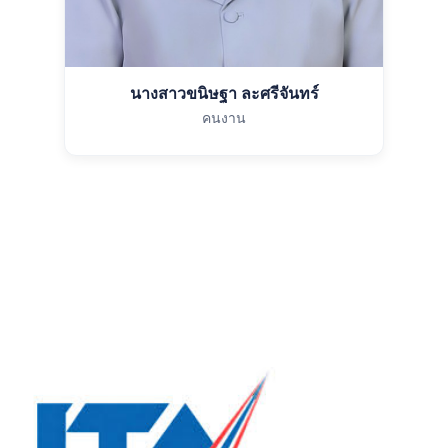
นางสาวขนิษฐา ละศรีจันทร์
คนงาน