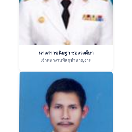
นางสาวขนิษฐา ซองวงศ์ษา
เจ้าพนักงานพัสดุชำนาญงาน