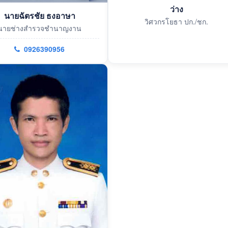
ว่าง
นายฉัตรชัย ธงอาษา
วิศวกรโยธา ปก./ชก.
นายช่างสำรวจชำนาญงาน
0926390956