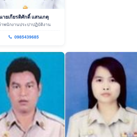
นายเกียรติศักดิ์ แสนเกตุ
จ้าพนักงานประปาปฏิบัติงาน
0985439685