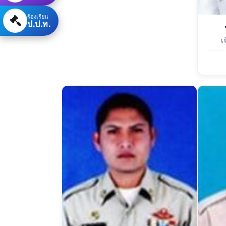
ร้องเรียน
ป.ป.ท.
เ