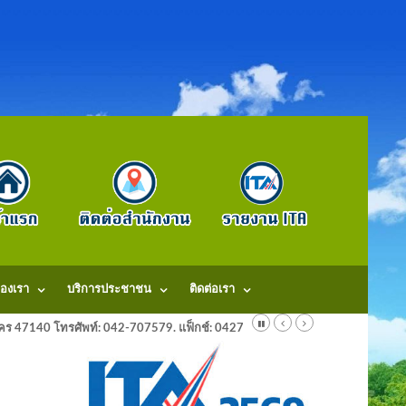
องเรา
บริการประชาชน
ติดต่อเรา
ลนคร 47140 โทรศัพท์: 042-707579. แฟ็กช์: 042707579 E-Mail: saraban@dongm