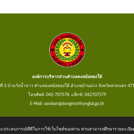
องค์การบริหารส่วนตำบลดงหม้อทองใต้
ู่ที่ 3 บ้านวังน้ำขาว ตำบลดงหม้อทองใต้ อำเภอบ้านม่วง จังหวัดสกลนคร 47
โทรศัพท์: 042-707578. แฟ็กช์: 042707579
E-Mail: saraban@dongmorthongtai.go.th
 และประสบการณ์ที่ดีในการใช้เว็บไซต์ของท่าน ท่านสามารถศึกษารายละเอียด
hongtai.go.th