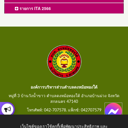
รายการ ITA 2566
องค์การบริหารส่วนตำบลดงหม้อทองใต้
หมู่ที่ 3 บ้านวังน้ำขาว ตำบลดงหม้อทองใต้ อำเภอบ้านม่วง จังหวัด
สกลนคร 47140
โทรศัพท์: 042-707578. แฟ็กช์: 042707579
E-Mail: saraban@dongmorthongtai.go.th
เว็บไซต์ของเราใช้คุกกี้เพื่อพัฒนาประสิทธิภาพ และ