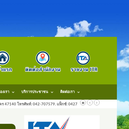
องเรา
บริการประชาชน
ติดต่อเรา
ลนคร 47140 โทรศัพท์: 042-707579. แฟ็กช์: 042707579 E-Mail: saraban@dongm