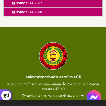
รายการ ITA 2567
รายการ ITA 2566
องค์การบริหารส่วนตำบลดงหม้อทองใต้
หมู่ที่ 3 บ้านวังน้ำขาว ตำบลดงหม้อทองใต้ อำเภอบ้านม่วง จังหวัด
สกลนคร 47140
โทรศัพท์: 042-707578. แฟ็กช์: 042707579
E-Mail: saraban@dongmorthongtai.go.th