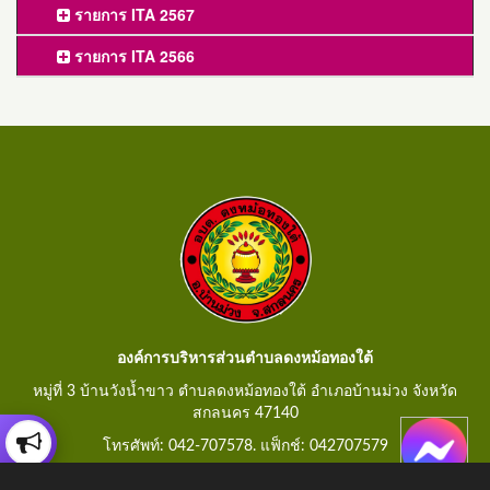
รายการ ITA 2567
รายการ ITA 2566
องค์การบริหารส่วนตำบลดงหม้อทองใต้
หมู่ที่ 3 บ้านวังน้ำขาว ตำบลดงหม้อทองใต้ อำเภอบ้านม่วง จังหวัด
สกลนคร 47140
โทรศัพท์: 042-707578. แฟ็กช์: 042707579
E-Mail: saraban@dongmorthongtai.go.th