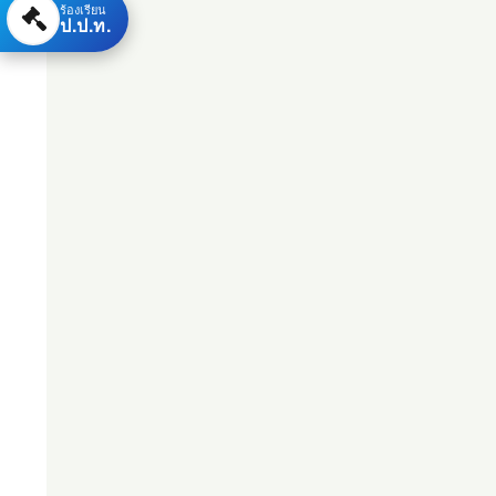
ร้องเรียน
ป.ป.ท.