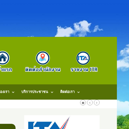
องเรา
บริการประชาชน
ติดต่อเรา
ลนคร 47140 โทรศัพท์: 042-707579. แฟ็กช์: 042707579 E-Mail: saraban@dongm