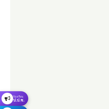
ร้องเรียน
ป.ป.ช.