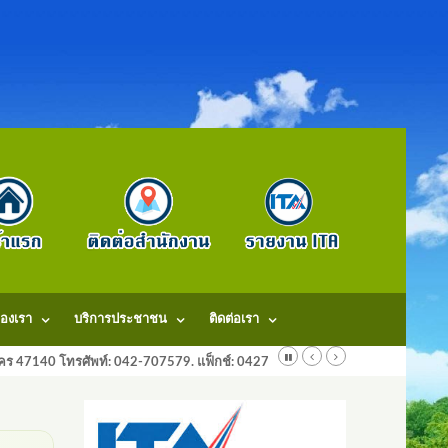
องเรา
บริการประชาชน
ติดต่อเรา
ลนคร 47140 โทรศัพท์: 042-707579. แฟ็กช์: 042707579 E-Mail: saraban@dongm