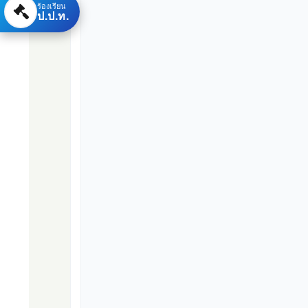
ร้องเรียน
ป.ป.ท.