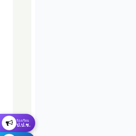
ร้องเรียน
ป.ป.ช.