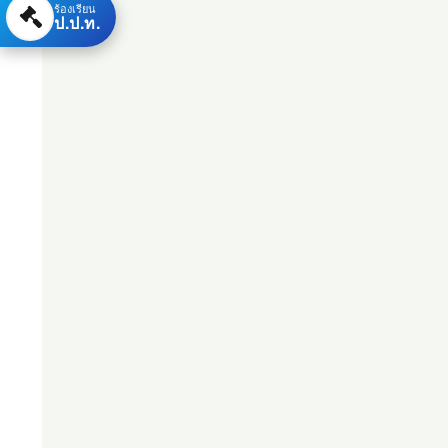
ร้องเรียน
ป.ป.ท.