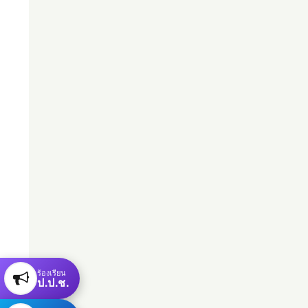
ร้องเรียน
ป.ป.ช.