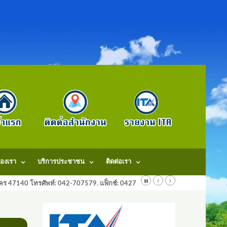
องเรา
บริการประชาชน
ติดต่อเรา
ลนคร 47140 โทรศัพท์: 042-707579. แฟ็กช์: 042707579 E-Mail: saraban@dongm