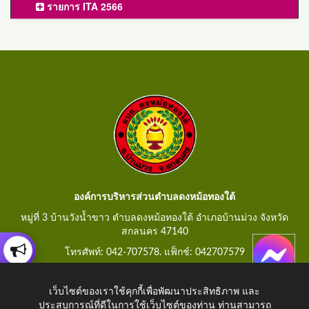
รายการ ITA 2566
องค์การบริหารส่วนตำบลดงหม้อทองใต้
หมู่ที่ 3 บ้านวังน้ำขาว ตำบลดงหม้อทองใต้ อำเภอบ้านม่วง จังหวัด
สกลนคร 47140
โทรศัพท์: 042-707578. แฟ็กช์: 042707579
E-Mail: saraban@dongmorthongtai.go.th
เว็บไซต์ของเราใช้คุกกี้เพื่อพัฒนาประสิทธิภาพ และ
ประสบการณ์ที่ดีในการใช้เว็บไซต์ของท่าน ท่านสามารถ