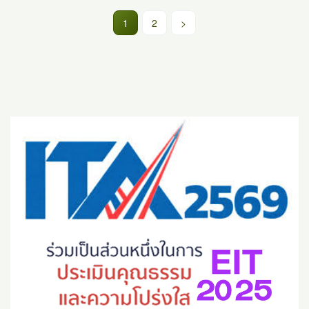
(current)
1
2
>