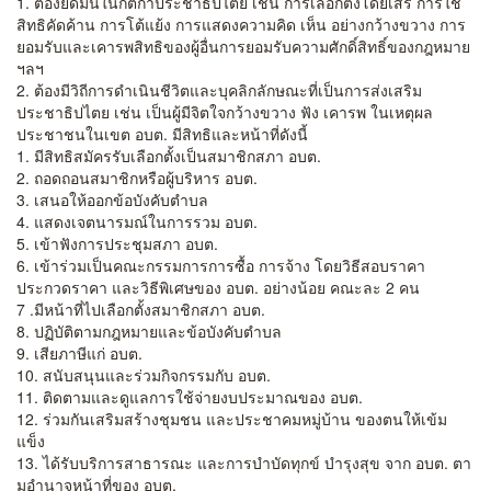
1. ต้องยึดมั่นในกติกาประชาธิปไตย เช่น การเลือกตั้งโดยเสรี การใช้
สิทธิคัดค้าน การโต้แย้ง การแสดงความคิด เห็น อย่างกว้างขวาง การ
ยอมรับและเคารพสิทธิของผู้อื่นการยอมรับความศักดิ์สิทธิ์ของกฎหมาย
ฯลฯ
2. ต้องมีวิถีการดําเนินชีวิตและบุคลิกลักษณะที่เป็นการส่งเสริม
ประชาธิปไตย เช่น เป็นผู้มีจิตใจกว้างขวาง ฟัง เคารพ ในเหตุผล
ประชาชนในเขต อบต. มีสิทธิและหน้าที่ดังนี้
1. มีสิทธิสมัครรับเลือกตั้งเป็นสมาชิกสภา อบต.
2. ถอดถอนสมาชิกหรือผู้บริหาร อบต.
3. เสนอให้ออกข้อบังคับตําบล
4. แสดงเจตนารมณ์ในการรวม อบต.
5. เข้าฟังการประชุมสภา อบต.
6. เข้าร่วมเป็นคณะกรรมการการซื้อ การจ้าง โดยวิธีสอบราคา
ประกวดราคา และวิธีพิเศษของ อบต. อย่างน้อย คณะละ 2 คน
7 .มีหน้าที่ไปเลือกตั้งสมาชิกสภา อบต.
8. ปฏิบัติตามกฎหมายและข้อบังคับตําบล
9. เสียภาษีแก่ อบต.
10. สนับสนุนและร่วมกิจกรรมกับ อบต.
11. ติดตามและดูแลการใช้จ่ายงบประมาณของ อบต.
12. ร่วมกันเสริมสร้างชุมชน และประชาคมหมู่บ้าน ของตนให้เข้ม
แข็ง
13. ได้รับบริการสาธารณะ และการบําบัดทุกข์ บํารุงสุข จาก อบต. ตา
มอํานาจหน้าที่ของ อบต.