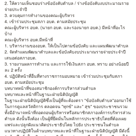
2. ให้ความเห็นชอบร่างข้อบังคับตําบล / ร่างข้อบังคับงบประมาณราย
จ่ายประจําปี
3. ควบคุมการทํางานของคณะผู้บริหาร
4. เข้าร่วมประชุมสภา อบต. ตามสมัยประชุม
คณะผู้บริหาร อบต. (นายก อบต. และรองนายก อบต.) มีหน้าที่อะไร
บ้าง
คณะผู้บริหาร อบต.มีหน้าที่
1. บริหารงานของอบต. ให้เป็นไปตามข้อบังคับ และแผนพัฒนาตําบล
2. จัดทําแผนพัฒนาตําบลและข้อบังคับงบประมาณรายจ่ายประจําปี
เสนอต่อสภาอบต.
3. รายงานผลการทํางาน และการใช้เงินสภา อบต. ทราบ อย่างน้อยปี
ละ 2 ครั้ง
4. ปฏิบัติหน้าที่อื่นที่ทางราชการมอบหมาย เข้าร่วมประชุมกับสภา
อบต. ตามสมัยประชุม
บทบาทหน้าที่ของสมาชิกองค์การบริหารส่วนตําบล
บทบาทและหน้าที่ในฐานะฝ่ายนิติบัญญัติ
ในฐานะฝ่ายนิติบัญญัติซึ่งเป็นผู้ที่จะต้องตรา "ข้อบังคับตําบล"ออกมาใช้
ในการดูแลสวัสดิการ ตลอดจน "ทุกข์" และ" สุข" ของประชาชนรวม
ทั้งมีอํานาจหน้าที่ถอดถอนผู้บริหารหรือสมาชิกสภาองค์การบริหารส่วน
ตําบล ดังนั้นจึงต้อง เป็นผู้ที่ยึดมั่นในหลักการประชาธิปไตยที่ต้องเผย
แพร่และปลูกฝังแนวคิดประชาธิปไตย ไปยัง ประชาชนในตําบล
แนวทางปฏิบัติในด้านบทบาทและหน้าที่ในฐานะฝ่ายนิติบัญญัติ มีดังนี้