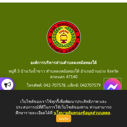
องค์การบริหารส่วนตำบลดงหม้อทองใต้
หมู่ที่ 3 บ้านวังน้ำขาว ตำบลดงหม้อทองใต้ อำเภอบ้านม่วง จังหวัด
สกลนคร 47140
โทรศัพท์: 042-707578. แฟ็กช์: 042707579
E-Mail: saraban@dongmorthongtai.go.th
เว็บไซต์ของเราใช้คุกกี้เพื่อพัฒนาประสิทธิภาพ และ
ประสบการณ์ที่ดีในการใช้เว็บไซต์ของท่าน ท่านสามารถ
ศึกษารายละเอียดได้ที่
นโยบายคุ้มครองข้อมูลส่วนบุคคล
.
ยอมรับ
Copyright © 2026 All Right Resive
http://www.dongmorthongtai.go.th