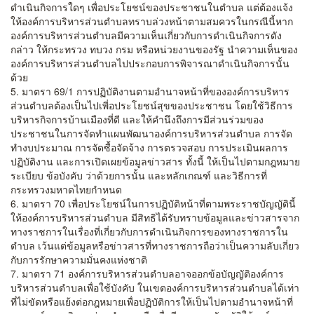
ดำเนินกิจการใดๆ เพื่อประโยชน์ของประชาชนในตำบล แต่ต้องแจ้ง
ให้องค์การบริหารส่วนตำบลทราบล่วงหน้าตามสมควรในกรณีนี้หาก
องค์การบริหารส่วนตำบลมีความเห็นเกี่ยวกับการดำเนินกิจการดัง
กล่าว ให้กระทรวง ทบวง กรม หรือหน่วยงานของรัฐ นำความเห็นของ
องค์การบริหารส่วนตำบลไปประกอบการพิจารณาดำเนินกิจการนั้น
ด้วย
5. มาตรา 69/1 การปฏิบัติงานตามอำนาจหน้าที่ขององค์การบริหาร
ส่วนตำบลต้องเป็นไปเพี่อประโยชน์สุขของประชาชน โดยใช้วิธีการ
บริหารกิจการบ้านเมืองที่ดี และให้คำนึงถึงการมีส่วนร่วมของ
ประชาชนในการจัดทำแผนพัฒนาองค์การบริหารส่วนตำบล การจัด
ทำงบประมาณ การจัดซื้อจัดจ้าง การตรวจสอบ การประเมินผลการ
ปฏิบัติงาน และการเปิดเผยข้อมูลข่าวสาร ทั้งนี้ ให้เป็นไปตามกฎหมาย
ระเบียบ ข้อบังคับ ว่าด้วยการนั้น และหลักเกณฑ์ และวิธีการที่
กระทรวงมหาดไทยกำหนด
6. มาตรา 70 เพื่อประโยชน์ในการปฏิบัติหน้าที่ตามพระราชบัญญัตินี้
ให้องค์การบริหารส่วนตำบล มีสิทธิได้รับทราบข้อมูลและข่าวสารจาก
ทางราชการในเรื่องที่เกี่ยวกับการดำเนินกิจการของทางราชการใน
ตำบล เว้นแต่ข้อมูลหรือข่าวสารที่ทางราชการถือว่าเป็นความลับเกี่ยว
กับการรักษาความมั่นคงแห่งชาติ
7. มาตรา 71 องค์การบริหารส่วนตำบลอาจออกข้อบัญญัติองค์การ
บริหารส่วนตำบลเพื่อใช้บังคับ ในเขตองค์การบริหารส่วนตำบลได้เท่า
ที่ไม่ขัดหรือแย้งต่อกฎหมายเพื่อปฏิบัติการให้เป็นไปตามอำนาจหน้าที่