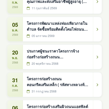
คุณภาพและส่งเสริมอาชีพผู้สูงอายุ (
ก.พ.
ศพอส. ) ตำบลดงหม้อทองใต้
2569
11 กุมภาพันธ์ 2569
05
โครงการพัฒนาแหล่งท่องเทียวภายใน
ตำบล จัดซื้อพร้อมติดตั้งโคมไฟถนน
ม.ค.
พลังงานแสงอาทิตย์แบบประกอบในชุด
2569
05 มกราคม 2569
เดียวกัน ขนาด ๓๐ วัตต์ เสาสูง ๖ เมตร
จำนวน ๑๔๒ ชุด องค์การบริหารส่วน
20
ประกาศผู้ชนะราคาโครงการจ้าง
ตำบลดงหม้อทองใต้ อำเภอบ้านม่วง
ก่อสร้างก่อสร้างถนน
พ.ย.
จังหวัดสกลนคร ตามบัญชีนวัตกรรม
คอนกรีตเสริมเหล็ก (รหัสทางหลวงท้อง
2568
20 พฤศจิกายน 2568
ไทย รหัส ๐๗๐๑๐๐๑๔ สำนักงบประ
ถิ่น สน.ถ 66-005) สายบ้านวังน้ำขาว
หมู่ที่3 ตำบล ดงหม้อทองใต้ อำเภอ
31
โครงการก่อสร้างถนน
บ้านม่วง จังหวัดสกลนคร - บ้านหนอง
คอนกรีตเสริมเหล็ก ( รหัสทางหลวงท้อง
ก.ค.
บ่อ หมู่ที่8 ตำบลมาย อำเภอบ้านม่วง
ถิ่น สน.ถ. ๖๖-๐๐๔ ) สายบ้านดงหม้อ
2568
31 กรกฎาคม 2568
จังหวัดสกลนคร องค์การบริหารส่วน
ทอง-แก่งเต่า บ้านดงหม้อทอง หมู่ที่ ๖
ตำบลดงหม้
06
โครงการก่อสร้างเสริมผิวถนนแอสฟัลต์