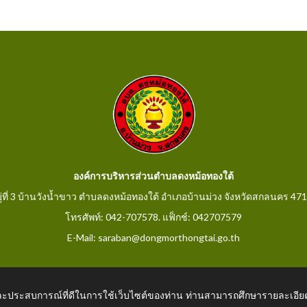
องค์การบริหารส่วนตำบลดงหม้อทองใต้
ู่ที่ 3 บ้านวังน้ำขาว ตำบลดงหม้อทองใต้ อำเภอบ้านม่วง จังหวัดสกลนคร 47
โทรศัพท์: 042-707578. แฟ็กช์: 042707579
E-Mail: saraban@dongmorthongtai.go.th
 และประสบการณ์ที่ดีในการใช้เว็บไซต์ของท่าน ท่านสามารถศึกษารายละเอียด
rthongtai.go.th