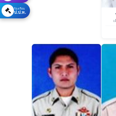
ร้องเรียน
ป.ป.ท.
เ