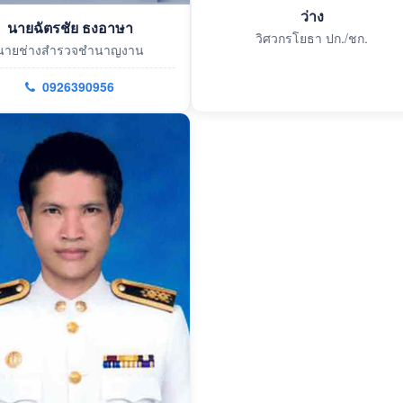
ว่าง
นายฉัตรชัย ธงอาษา
วิศวกรโยธา ปก./ชก.
นายช่างสำรวจชำนาญงาน
0926390956