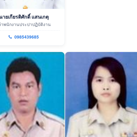
นายเกียรติศักดิ์ แสนเกตุ
จ้าพนักงานประปาปฏิบัติงาน
0985439685