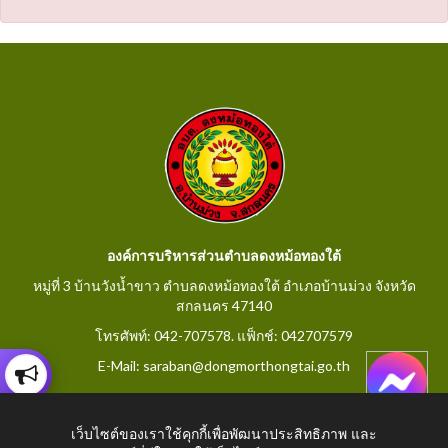
องค์การบริหารส่วนตำบลดงหม้อทองใต้
หมู่ที่ 3 บ้านวังน้ำขาว ตำบลดงหม้อทองใต้ อำเภอบ้านม่วง จังหวัด
สกลนคร 47140
โทรศัพท์: 042-707578. แฟ็กช์: 042707579
E-Mail: saraban@dongmorthongtai.go.th
เว็บไซต์ของเราใช้คุกกี้เพื่อพัฒนาประสิทธิภาพ และ