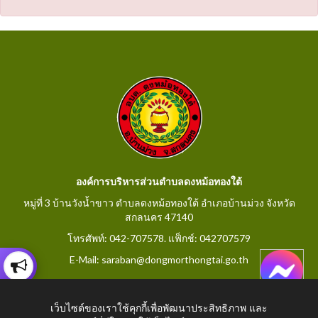
องค์การบริหารส่วนตำบลดงหม้อทองใต้
หมู่ที่ 3 บ้านวังน้ำขาว ตำบลดงหม้อทองใต้ อำเภอบ้านม่วง จังหวัด
สกลนคร 47140
โทรศัพท์: 042-707578. แฟ็กช์: 042707579
E-Mail: saraban@dongmorthongtai.go.th
เว็บไซต์ของเราใช้คุกกี้เพื่อพัฒนาประสิทธิภาพ และ