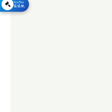
ร้องเรียน
ป.ป.ท.