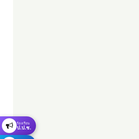
ร้องเรียน
ป.ป.ช.