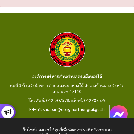
องค์การบริหารส่วนตำบลดงหม้อทองใต้
หมู่ที่ 3 บ้านวังน้ำขาว ตำบลดงหม้อทองใต้ อำเภอบ้านม่วง จังหวัด
สกลนคร 47140
โทรศัพท์: 042-707578. แฟ็กช์: 042707579
E-Mail: saraban@dongmorthongtai.go.th
เว็บไซต์ของเราใช้คุกกี้เพื่อพัฒนาประสิทธิภาพ และ