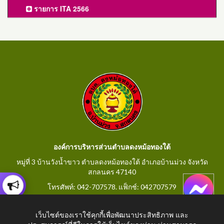
รายการ ITA 2566
องค์การบริหารส่วนตำบลดงหม้อทองใต้
หมู่ที่ 3 บ้านวังน้ำขาว ตำบลดงหม้อทองใต้ อำเภอบ้านม่วง จังหวัด
สกลนคร 47140
โทรศัพท์: 042-707578. แฟ็กช์: 042707579
E-Mail: saraban@dongmorthongtai.go.th
เว็บไซต์ของเราใช้คุกกี้เพื่อพัฒนาประสิทธิภาพ และ