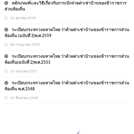
หลักเกณฑ์เเละวิธีเกี่ยวกับการเบิกจ่ายค่าเช่าบ้านของข้าราชการ
ส่วนท้องถิ่น
12 ตุลาคม 2559
ระเบียบกระทรวงมหาดไทย ว่าด้วยค่าเช่าบ้านของข้าราชการส่วน
ท้องถิ่น (ฉบับที่ 3)พ.ศ.2559
08 กรกฎาคม 2559
ระเบียบกระทรวงมหาดไทย ว่าด้วยค่าเช่าบ้านของข้าราชการส่วน
ท้องถิ่น(ฉบับที่ 2)พ.ศ.2551
11 เมษายน 2551
ระเบียบกระทรวงมหาดไทย ว่าด้วยค่าเช่าบ้านของข้าราชการส่วน
ท้องถิ่น พ.ศ.2548
04 สิงหาคม 2548