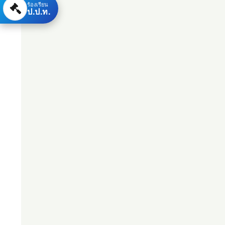
ร้องเรียน
ป.ป.ท.