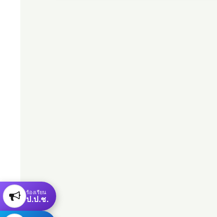
ร้องเรียน
ป.ป.ช.