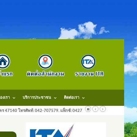
องเรา
บริการประชาชน
ติดต่อเรา
ลนคร 47140 โทรศัพท์: 042-707579. แฟ็กช์: 042707579 E-Mail: saraban@dongm