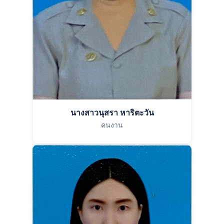
นางสาวนุสรา หาริตะวัน
คนงาน