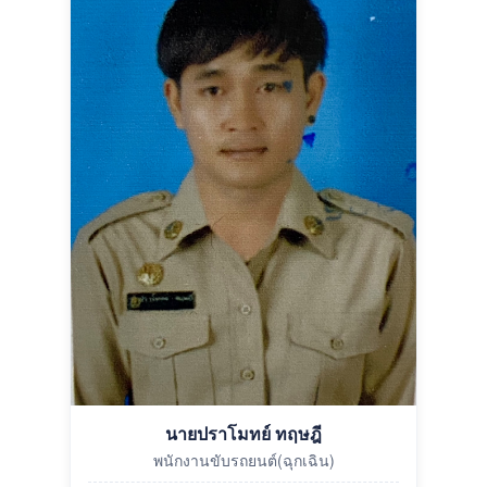
นายปราโมทย์ ทฤษฎี
พนักงานขับรถยนต์(ฉุกเฉิน)