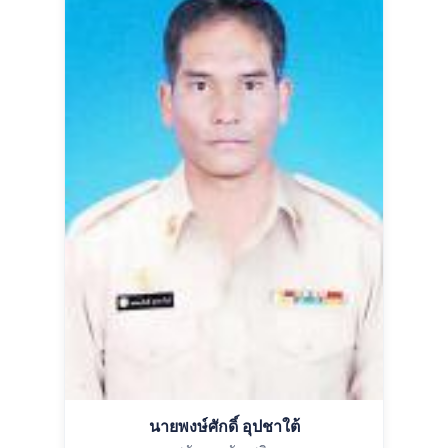
นายพงษ์ศักดิ์ อุปชาใต้