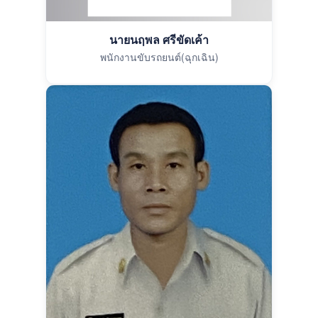
นายนฤพล ศรีขัดเค้า
พนักงานขับรถยนต์(ฉุกเฉิน)