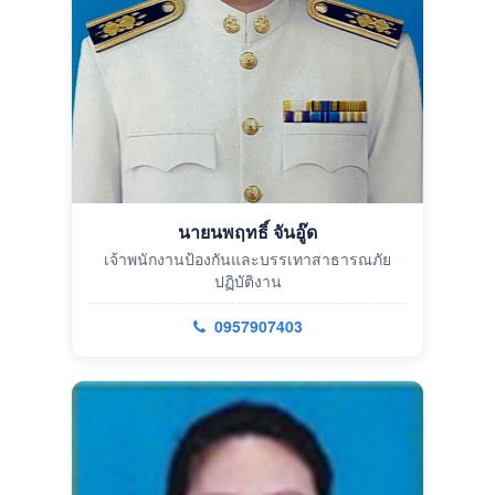
นายนพฤทธิ์ จันอู๊ด
เจ้าพนักงานป้องกันและบรรเทาสาธารณภัย
ปฏิบัติงาน
0957907403