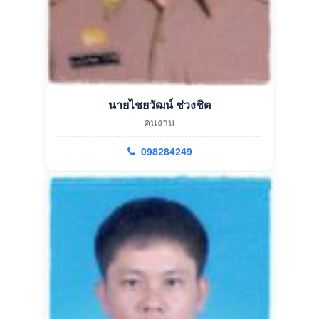
นายไชยวัฒน์ ช่วงชิต
คนงาน
098284249