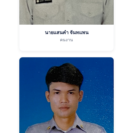
นายแสนคำ จันทแพน
คนงาน