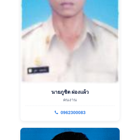
นายภูชิต ผ่องแผ้ว
คนงาน
0962300083