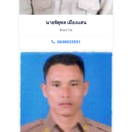
นายจัตุพล เมืองแสน
คนงาน
0648633551