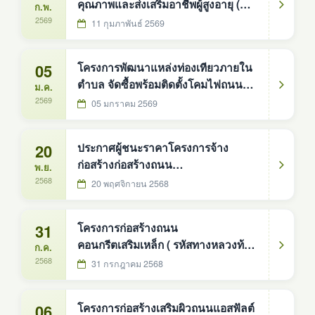
คุณภาพและส่งเสริมอาชีพผู้สูงอายุ (
ก.พ.
ศพอส. ) ตำบลดงหม้อทองใต้
2569
11 กุมภาพันธ์ 2569
05
โครงการพัฒนาแหล่งท่องเทียวภายใน
ตำบล จัดซื้อพร้อมติดตั้งโคมไฟถนน
ม.ค.
พลังงานแสงอาทิตย์แบบประกอบในชุด
2569
05 มกราคม 2569
เดียวกัน ขนาด ๓๐ วัตต์ เสาสูง ๖ เมตร
จำนวน ๑๔๒ ชุด องค์การบริหารส่วน
20
ประกาศผู้ชนะราคาโครงการจ้าง
ตำบลดงหม้อทองใต้ อำเภอบ้านม่วง
ก่อสร้างก่อสร้างถนน
พ.ย.
จังหวัดสกลนคร ตามบัญชีนวัตกรรม
คอนกรีตเสริมเหล็ก (รหัสทางหลวงท้อง
2568
20 พฤศจิกายน 2568
ไทย รหัส ๐๗๐๑๐๐๑๔ สำนักงบประ
ถิ่น สน.ถ 66-005) สายบ้านวังน้ำขาว
หมู่ที่3 ตำบล ดงหม้อทองใต้ อำเภอ
31
โครงการก่อสร้างถนน
บ้านม่วง จังหวัดสกลนคร - บ้านหนอง
คอนกรีตเสริมเหล็ก ( รหัสทางหลวงท้อง
ก.ค.
บ่อ หมู่ที่8 ตำบลมาย อำเภอบ้านม่วง
ถิ่น สน.ถ. ๖๖-๐๐๔ ) สายบ้านดงหม้อ
2568
31 กรกฎาคม 2568
จังหวัดสกลนคร องค์การบริหารส่วน
ทอง-แก่งเต่า บ้านดงหม้อทอง หมู่ที่ ๖
ตำบลดงหม้
06
โครงการก่อสร้างเสริมผิวถนนแอสฟัลต์