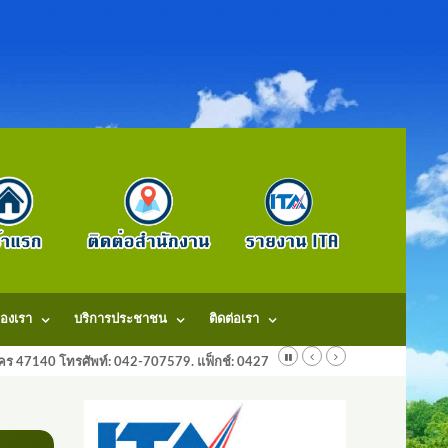
องเรา
บริการประชาชน
ติดต่อเรา
ลนคร 47140 โทรศัพท์: 042-707579. แฟ็กช์: 042707579 E-Mail: saraban@dongm