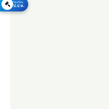
ร้องเรียน
ป.ป.ท.