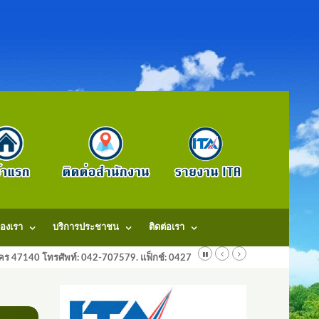
องเรา
บริการประชาชน
ติดต่อเรา
ลนคร 47140 โทรศัพท์: 042-707579. แฟ็กช์: 042707579 E-Mail: saraban@dongm