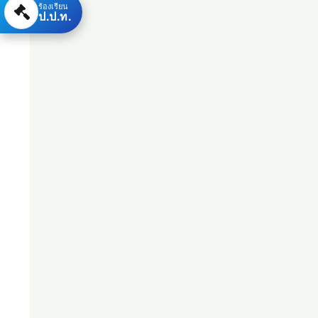
ร้องเรียน
ป.ป.ท.