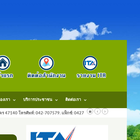
องเรา
บริการประชาชน
ติดต่อเรา
ลนคร 47140 โทรศัพท์: 042-707579. แฟ็กช์: 042707579 E-Mail: saraban@dongm