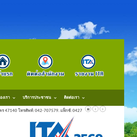
องเรา
บริการประชาชน
ติดต่อเรา
ลนคร 47140 โทรศัพท์: 042-707579. แฟ็กช์: 042707579 E-Mail: saraban@dongm