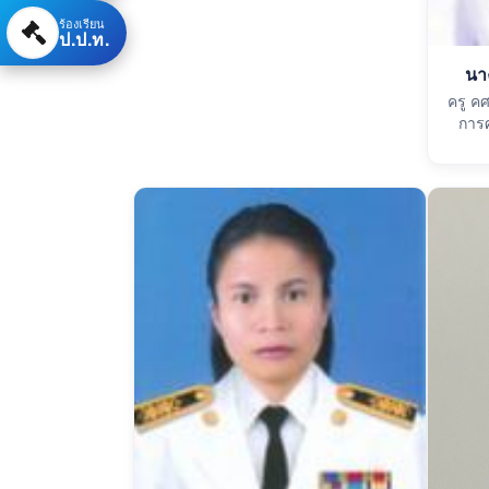
ร้องเรียน
ป.ป.ท.
นา
ครู ค
การศ