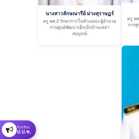
นางสาวลักษณารีย์ ม่วงสุราษฏร์
ครู ค
ครู คศ.2 รักษาการในตำแหน่ง ผู้อำนวย
การศู
การศูนย์พัฒนาเด็กเล็กบ้านเหล่า
สมบูรณ์
ร้องเรียน
ป.ป.ช.