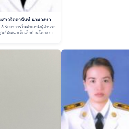
งสาวจิตตานันท์ นามวงษา
ศ.3 รักษาการในตำแหน่งผู้อำนวย
ูนย์พัฒนาเด็กเล็กบ้านโคกสง่า