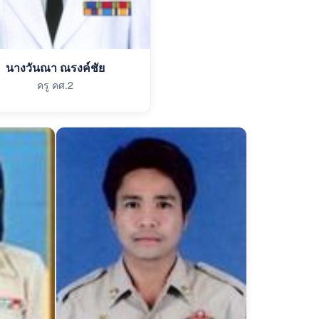
นางวันณา ณรงค์ชัย
ครู คศ.2