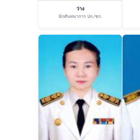
ว่าง
นักสันทนาการ ปก./ชก.