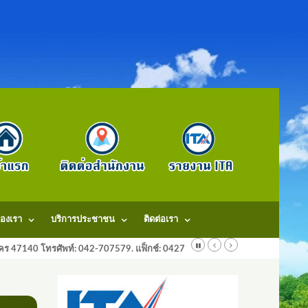
องเรา
บริการประชาชน
ติดต่อเรา
ลนคร 47140 โทรศัพท์: 042-707579. แฟ็กช์: 042707579 E-Mail: saraban@dongm