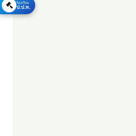
ร้องเรียน
ป.ป.ท.