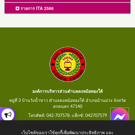
รายการ ITA 2566
องค์การบริหารส่วนตำบลดงหม้อทองใต้
หมู่ที่ 3 บ้านวังน้ำขาว ตำบลดงหม้อทองใต้ อำเภอบ้านม่วง จังหวัด
สกลนคร 47140
โทรศัพท์: 042-707578. แฟ็กช์: 042707579
E-Mail: saraban@dongmorthongtai.go.th
เว็บไซต์ของเราใช้คุกกี้เพื่อพัฒนาประสิทธิภาพ และ