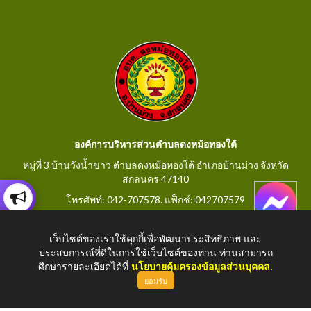
องค์การบริหารส่วนตำบลดงหม้อทองใต้
หมู่ที่ 3 บ้านวังน้ำขาว ตำบลดงหม้อทองใต้ อำเภอบ้านม่วง จังหวัด
สกลนคร 47140
โทรศัพท์: 042-707578. แฟ็กช์: 042707579
E-Mail: saraban@dongmorthongtai.go.th
เว็บไซต์ของเราใช้คุกกี้เพื่อพัฒนาประสิทธิภาพ และ
ประสบการณ์ที่ดีในการใช้เว็บไซต์ของท่าน ท่านสามารถ
ศึกษารายละเอียดได้ที่
นโยบายคุ้มครองข้อมูลส่วนบุคคล
.
ยอมรับ
Copyright © 2026 All Right Resive
http://www.dongmorthongtai.go.th