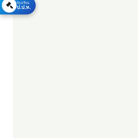
ร้องเรียน
ป.ป.ท.