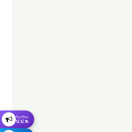
ร้องเรียน
ป.ป.ช.