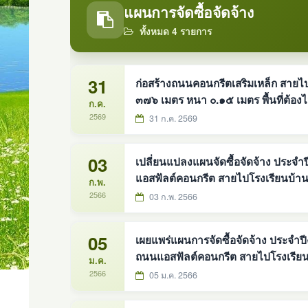
แผนการจัดซื้อจัดจ้าง
ทั้งหมด 4 รายการ
31
ก่อสร้างถนนคอนกรีตเสริมเหล็ก สายไปวั
๓๗๖ เมตร หนา ๐.๑๕ เมตร พื้นที่ต้องไม่น้อยกว่า ๑,๘๘๐ ตารางเมตร องคืการบริหารส่วนตำบลดง
ก.ค.
หม้อทองใต้ อำเภอบ้านม่วง จังหวัดส
2569
31 ก.ค. 2569
03
เปลี่ยนแปลงแผนจัดซื้อจัดจ้าง ประจ
แอสฟัลต์คอนกรีต สายไปโรงเรียนบ้านดง
ก.พ.
2566
03 ก.พ. 2566
05
เผยแพร่แผนการจัดซื้อจัดจ้าง ประจำป
ถนนแอสฟัลต์คอนกรีต สายไปโรงเรียนบ้
ม.ค.
2566
05 ม.ค. 2566