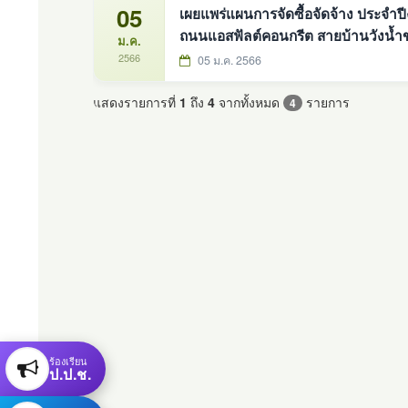
05
เผยแพร่แผนการจัดซื้อจัดจ้าง ประจำป
ถนนแอสฟัลต์คอนกรีต สายบ้านวังน้ำขาว 
ม.ค.
2566
05 ม.ค. 2566
แสดงรายการที่
1
ถึง
4
จากทั้งหมด
รายการ
4
ร้องเรียน
ป.ป.ช.