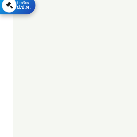
ร้องเรียน
ป.ป.ท.