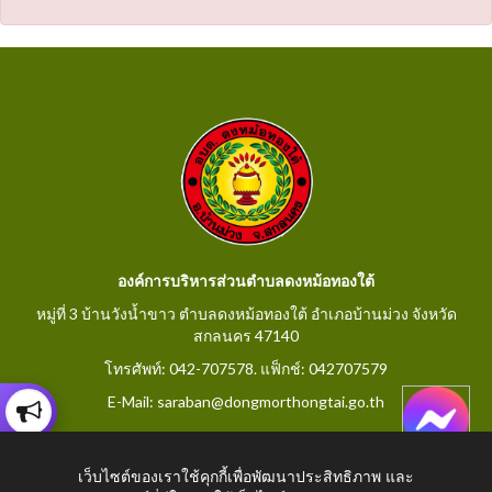
องค์การบริหารส่วนตำบลดงหม้อทองใต้
หมู่ที่ 3 บ้านวังน้ำขาว ตำบลดงหม้อทองใต้ อำเภอบ้านม่วง จังหวัด
สกลนคร 47140
โทรศัพท์: 042-707578. แฟ็กช์: 042707579
E-Mail: saraban@dongmorthongtai.go.th
เว็บไซต์ของเราใช้คุกกี้เพื่อพัฒนาประสิทธิภาพ และ