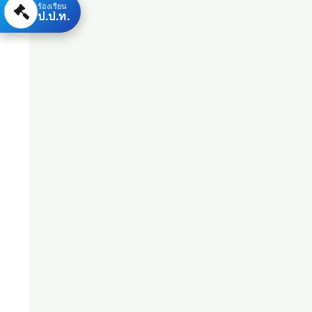
ร้องเรียน
ป.ป.ท.