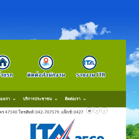
องเรา
บริการประชาชน
ติดต่อเรา
ลนคร 47140 โทรศัพท์: 042-707579. แฟ็กช์: 042707579 E-Mail: saraban@dongm