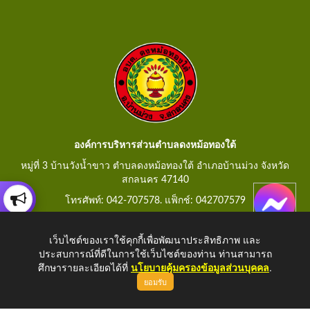
องค์การบริหารส่วนตำบลดงหม้อทองใต้
หมู่ที่ 3 บ้านวังน้ำขาว ตำบลดงหม้อทองใต้ อำเภอบ้านม่วง จังหวัด
สกลนคร 47140
โทรศัพท์: 042-707578. แฟ็กช์: 042707579
E-Mail: saraban@dongmorthongtai.go.th
เว็บไซต์ของเราใช้คุกกี้เพื่อพัฒนาประสิทธิภาพ และ
ประสบการณ์ที่ดีในการใช้เว็บไซต์ของท่าน ท่านสามารถ
ศึกษารายละเอียดได้ที่
นโยบายคุ้มครองข้อมูลส่วนบุคคล
.
ยอมรับ
Copyright © 2026 All Right Resive
http://www.dongmorthongtai.go.th