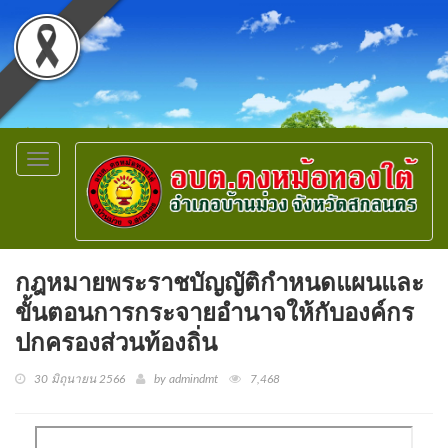
Toggle
navigation
กฎหมายพระราชบัญญัติกำหนดแผนและ
ขั้นตอนการกระจายอำนาจให้กับองค์กร
ปกครองส่วนท้องถิ่น
30 มิถุนายน 2566
by admindmt
7,468