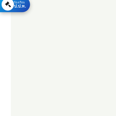
ร้องเรียน
ป.ป.ท.