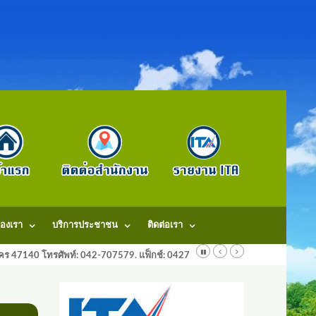
องเรา
บริการประชาชน
ติดต่อเรา
ลนคร 47140 โทรศัพท์: 042-707579. แฟ็กช์: 042707579 E-Mail: saraban@dongm