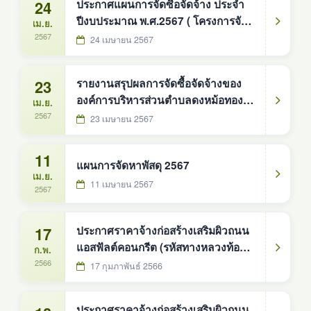
24
ประกาศแผนการจัดซื้อจัดจ้าง ประจำ
ปีงบประมาณ พ.ศ.2567 ( โครงการจัด
เม.ย.
ซื้อรถบรรทุก ( ดีเซล ) ขนาด ๑ ตัน
2567
24 เมษายน 2567
ปริมาตรกระบอกสูบไม่ต่ำกว่า ๒,๔๐๐
ซีซี หรือกำลังเครื่องยนต์สูงสุดไม่ต่ำ
23
รายงานสรุปผลการจัดซื้อจัดจ้างของ
กว่า ๑๑๐ กิโลวัตต์ ขับเคลื่อน ๒ ล้อ
องค์การบริหารส่วนตำบลดงหม้อทอง
เม.ย.
แบบดับเบิ้ลแค็บ
ใต้ ประจำปีงบประมาณ พ.ศ.2566
2567
23 เมษายน 2567
11
แผนการจัดหาพัสดุ 2567
เม.ย.
11 เมษายน 2567
2567
17
ประกาศราคาจ้างก่อสร้างเสริมผิวถนน
แอสฟัลต์คอนกรีต (รหัสทางหลวงท้อง
ก.พ.
ถิ่น สน.ถ.66-002) สายบ้านวังน้ำขาว -
2566
17 กุมภาพันธ์ 2566
บ้านดู่
ประกาศราคาจ้างก่อสร้างเสริมผิวถนน