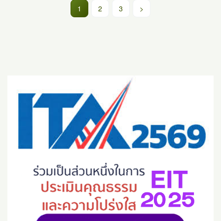
(current)
1
2
3
>