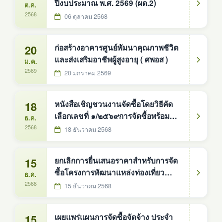
ปีงบประมาณ พ.ศ. 2569 (ผด.2)
ต.ค.
2568
06 ตุลาคม 2568
20
ก่อสร้างอาคารศูนย์พัมนาคุณภาพชีวิต
และส่งเสริมอาชีพผู้สูงอายุ ( ศพอส )
ม.ค.
2569
20 มกราคม 2569
18
หนังสือเชิญชวนงานจัดซื้อโดยวิธีคัด
เลือกเลขที่ ๑/๒๕๖๙การจัดซื้อพร้อมติด
ธ.ค.
ตั้งโคมไฟถนนพลังงานแสงอาทิตย์
2568
18 ธันวาคม 2568
แบบประกอบในชุดเดียวกัน ขนาด 30
วัตต์ เสาสูง 6 เมตร จำนวน 142 ชุด
15
ยกเลิกการยื่นเสนอราคาสำหรับการจัด
องค์การบริหารส่วนตำบลดงหม้อทอง
ซื้อโครงการพัฒนาแหล่งท่องเที่ยว
ธ.ค.
ใต้ อำเภอบ้านม่วง จังหวัดสกลนคร
ภายในตำบลดงหม้อทองใต้ โดยจัดซื้อ
2568
15 ธันวาคม 2568
โดยวิธีคัดเลือก ตามบัญชี
พร้อมติดตั้งโคมไฟถนนพลังงานแสง
อาทิตย์ แบบประกอบในชุดเดียวกัน
15
เผยแพร่แผนการจัดซื้อจัดจ้าง ประจำ
ขนาด 30 วัตต์ เสาสูง 6 เมตร จำนวน