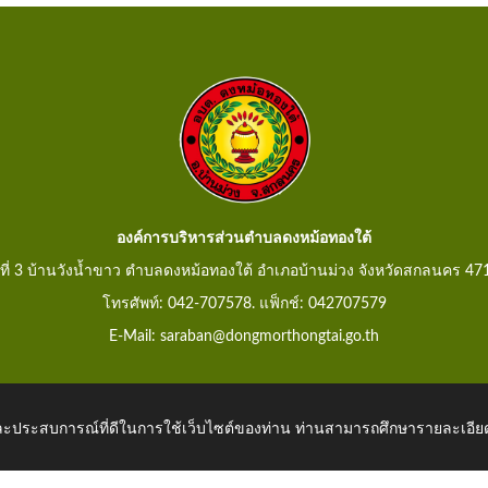
องค์การบริหารส่วนตำบลดงหม้อทองใต้
ู่ที่ 3 บ้านวังน้ำขาว ตำบลดงหม้อทองใต้ อำเภอบ้านม่วง จังหวัดสกลนคร 47
โทรศัพท์: 042-707578. แฟ็กช์: 042707579
E-Mail: saraban@dongmorthongtai.go.th
 และประสบการณ์ที่ดีในการใช้เว็บไซต์ของท่าน ท่านสามารถศึกษารายละเอียด
hongtai.go.th