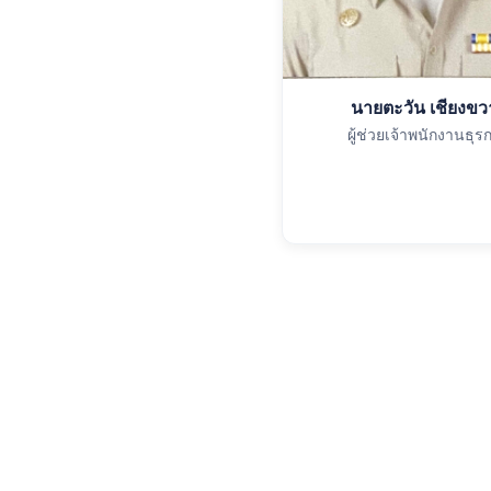
นายตะวัน เชียงขว
ผู้ช่วยเจ้าพนักงานธุร