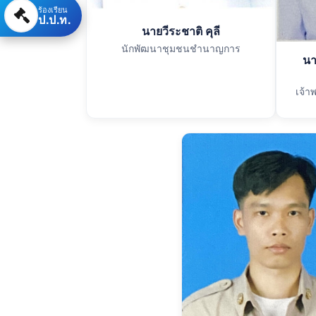
ร้องเรียน
ป.ป.ท.
นายวีระชาติ คุลี
นักพัฒนาชุมชนชำนาญการ
นา
เจ้า