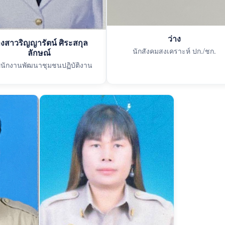
ว่าง
งสาวริญญารัตน์ ศิระสกุล
นักสังคมสงเคราะห์ ปก./ชก.
ลักษณ์
พนักงานพัฒนาชุมชนปฏิบัติงาน