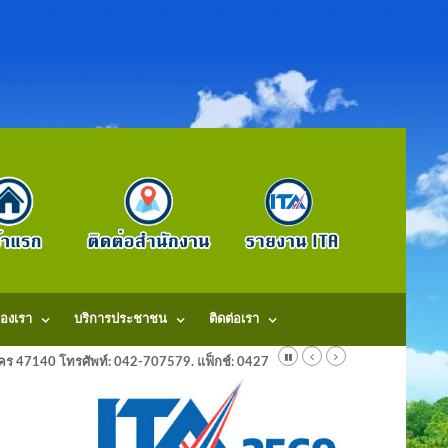
องเรา
บริการประชาชน
ติดต่อเรา
ลนคร 47140 โทรศัพท์: 042-707579. แฟ็กช์: 042707579 E-Mail: saraban@dongm