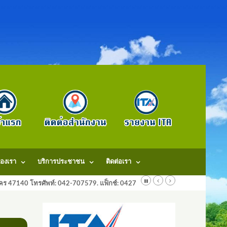
องเรา
บริการประชาชน
ติดต่อเรา
ลนคร 47140 โทรศัพท์: 042-707579. แฟ็กช์: 042707579 E-Mail: saraban@dongm