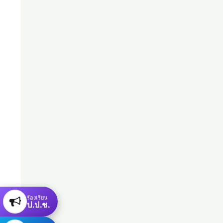
ร้องเรียน
ป.ป.ช.