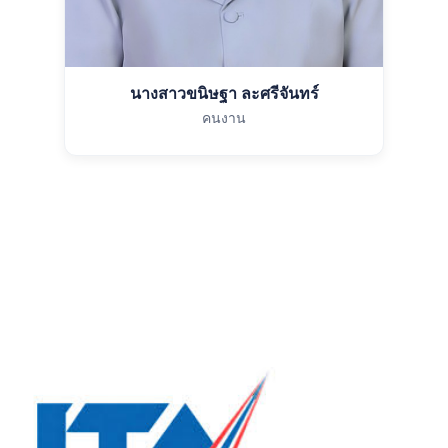
นางสาวขนิษฐา ละศรีจันทร์
คนงาน