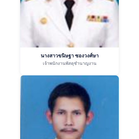
นางสาวขนิษฐา ซองวงศ์ษา
เจ้าพนักงานพัสดุชำนาญงาน