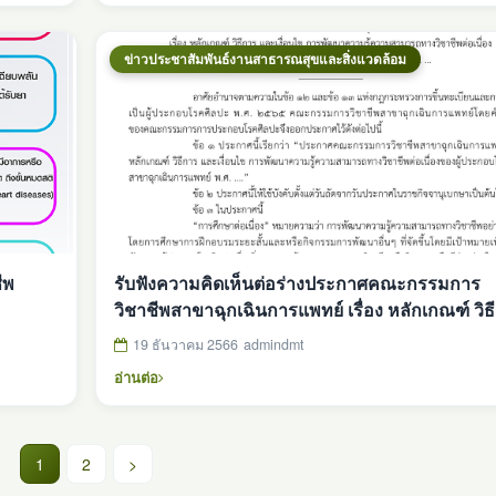
ข่าวประชาสัมพันธ์งานสาธารณสุขและสิ่งแวดล้อม
ีพ
รับฟังความคิดเห็นต่อร่างประกาศคณะกรรมการ
วิชาชีพสาขาฉุกเฉินการแพทย์ เรื่อง หลักเกณฑ์ วิธ
และเงื่อนไข การพัฒนาความรู้ความสามารถทาง
19 ธันวาคม 2566
admindmt
วิชาชีพต่อเนื่องของผู้ประกอบโรคศิลปะสาขาฉุกเฉ
อ่านต่อ
การแพทย์ ฯ
(current)
1
2
>