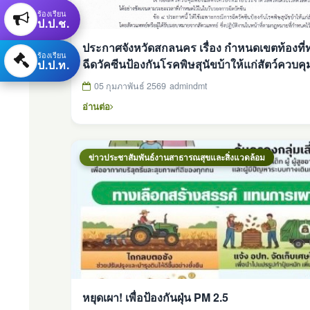
ร้องเรียน
ป.ป.ช.
ประกาศจังหวัดสกลนคร เรื่อง กำหนดเขตท้องที
ร้องเรียน
ฉีดวัคซีนป้องกันโรคพิษสุนัขบ้าให้แก่สัตว์ควบค
ป.ป.ท.
เสียค่าธรรมเนียม
05 กุมภาพันธ์ 2569
admindmt
อ่านต่อ
ข่าวประชาสัมพันธ์งานสาธารณสุขและสิ่งแวดล้อม
หยุดเผา! เพื่อป้องกันฝุ่น PM 2.5