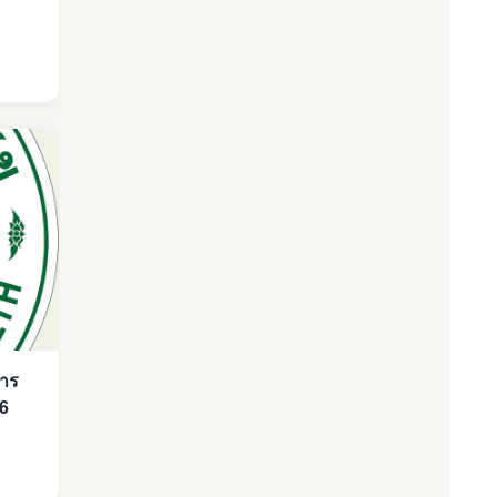
การ
66