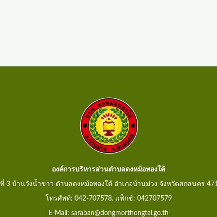
องค์การบริหารส่วนตำบลดงหม้อทองใต้
ู่ที่ 3 บ้านวังน้ำขาว ตำบลดงหม้อทองใต้ อำเภอบ้านม่วง จังหวัดสกลนคร 47
โทรศัพท์: 042-707578. แฟ็กช์: 042707579
E-Mail: saraban@dongmorthongtai.go.th