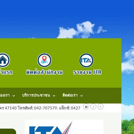
องเรา
บริการประชาชน
ติดต่อเรา
ลนคร 47140 โทรศัพท์: 042-707579. แฟ็กช์: 042707579 E-Mail: saraban@dongm