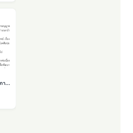
ีการ
ิน