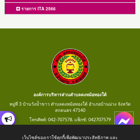
รายการ ITA 2566
องค์การบริหารส่วนตำบลดงหม้อทองใต้
หมู่ที่ 3 บ้านวังน้ำขาว ตำบลดงหม้อทองใต้ อำเภอบ้านม่วง จังหวัด
สกลนคร 47140
โทรศัพท์: 042-707578. แฟ็กช์: 042707579
E-Mail: saraban@dongmorthongtai.go.th
เว็บไซต์ของเราใช้คุกกี้เพื่อพัฒนาประสิทธิภาพ และ