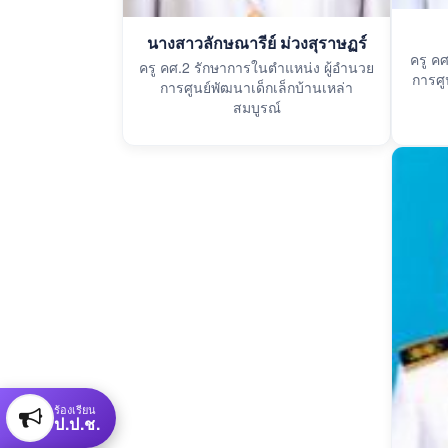
นางสาวลักษณารีย์ ม่วงสุราษฏร์
ครู ค
ครู คศ.2 รักษาการในตำแหน่ง ผู้อำนวย
การศู
การศูนย์พัฒนาเด็กเล็กบ้านเหล่า
สมบูรณ์
ร้องเรียน
ป.ป.ช.