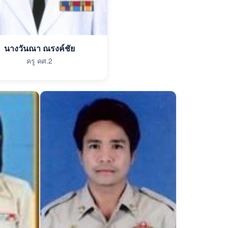
นางวันณา ณรงค์ชัย
ครู คศ.2