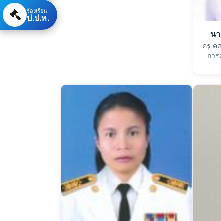
ร้องเรียน
ป.ป.ท.
นา
ครู ค
การศ