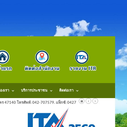
องเรา
บริการประชาชน
ติดต่อเรา
ลนคร 47140 โทรศัพท์: 042-707579. แฟ็กช์: 042707579 E-Mail: saraban@dongm