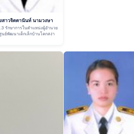
งสาวจิตตานันท์ นามวงษา
ศ.3 รักษาการในตำแหน่งผู้อำนวย
ูนย์พัฒนาเด็กเล็กบ้านโคกสง่า