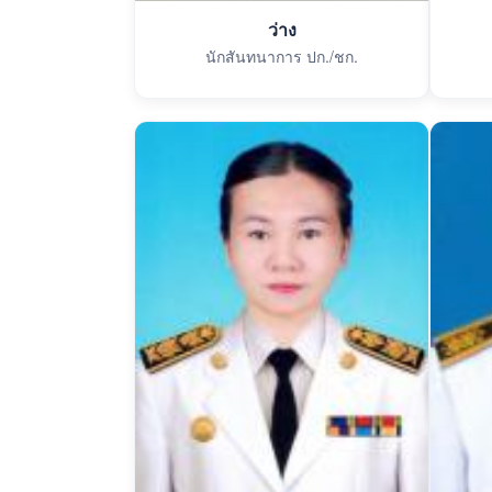
ว่าง
นักสันทนาการ ปก./ชก.