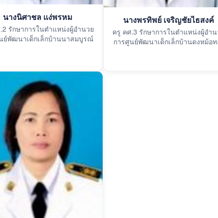
นางนิศาชล เเง่พรหม
นางพรทิพย์ เจริญชัยไธสงค์
ศ.2 รักษาการในตำแหน่งผู้อำนวย
ครู คศ.3 รักษาการในตำแหน่งผู้อำ
นย์พัฒนาเด็กเล็กบ้านนาสมบูรณ์
การศูนย์พัฒนาเด็กเล็กบ้านดงหม้อท